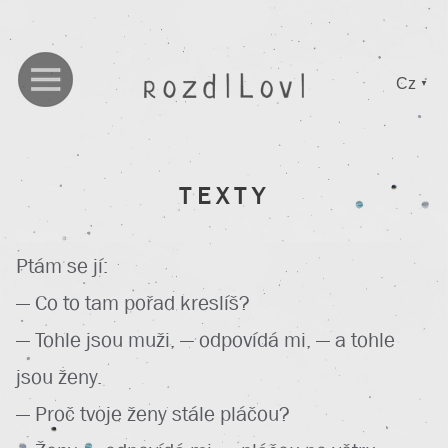
Cz
▼
TEXTY
Ptám se jí:
— Co to tam pořad kreslíš?
— Tohle jsou muži, — odpovídá mi, — a tohle
jsou ženy.
— Proč tvoje ženy stále pláčou?