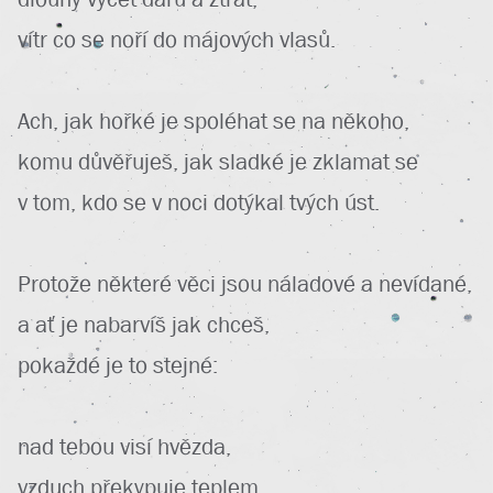
vítr co se noří do májových vlasů.
Ach, jak hořké je spoléhat se na někoho,
komu důvěřuješ, jak sladké je zklamat se
v tom, kdo se v noci dotýkal tvých úst.
Protože některé věci jsou náladové a nevídané,
a ať je nabarvíš jak chceš,
pokaždé je to stejné:
nad tebou visí hvězda,
vzduch překypuje teplem.