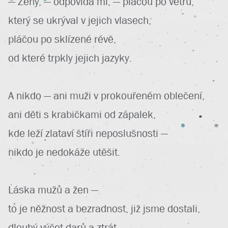
— Ženy, — odpovídá mi, — pláčou po větru,
který se ukrýval v jejich vlasech,
pláčou po sklízené révě,
od které trpkly jejich jazyky.
A nikdo — ani muži v prokouřeném oblečení,
ani děti s krabičkami od zápalek,
kde leží zlataví štíři neposlušnosti —
nikdo je nedokáže utěšit.
Láska mužů a žen —
to je něžnost a bezradnost, již jsme dostali,
dlouhý výčet darů a ztrát,