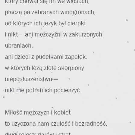
który chował się im we włosach,
płaczą po zebranych winogronach,
od których ich język był cierpki.
I nikt — ani mężczyźni w zakurzonych
ubraniach,
ani dzieci z pudełkami zapałek,
w których leżą złote skorpiony
nieposłuszeństwa —
nikt nie potrafi ich pocieszyć.
Miłość mężczyzn i kobiet
to użyczona nam czułość i bezradność,
długi rejestr darów i strat,