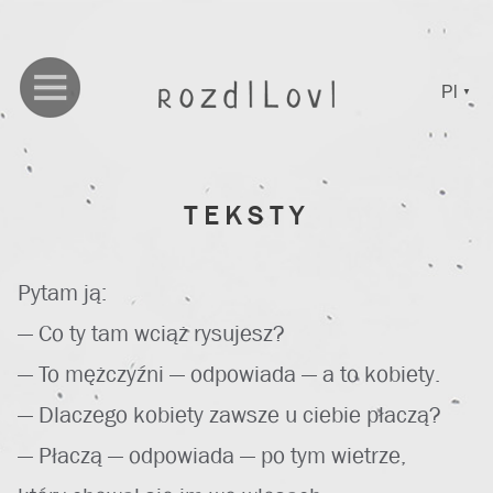
Pl
▼
TEKSTY
Pytam ją:
— Co ty tam wciąż rysujesz?
— To mężczyźni — odpowiada — a to kobiety.
— Dlaczego kobiety zawsze u ciebie płaczą?
— Płaczą — odpowiada — po tym wietrze,