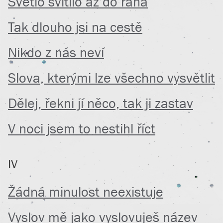
Světlo svítilo až do rána
Tak dlouho jsi na cestě
Nikdo z nás neví
Slova, kterými lze všechno vysvětlit
Dělej, řekni jí něco, tak ji zastav
V noci jsem to nestihl říct
IV
Žádná minulost neexistuje
Vyslov mě jako vyslovuješ název