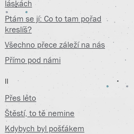
láskách
Ptám se jí: Co to tam pořad
kreslíš?
Všechno přece záleží na nás
Přímo pod námi
II
Přes léto
Štěstí, to tě nemine
Kdybych byl pošťákem