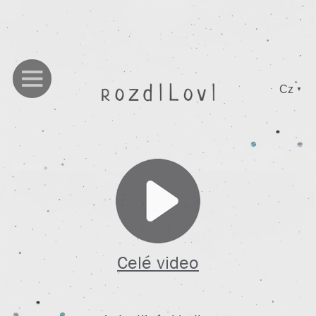
Cz
▼
Celé video