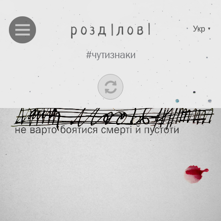
Укр
▼
#чутизнаки