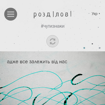
Укр
▼
#чутизнаки