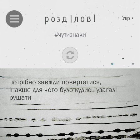
Укр
▼
#чутизнаки