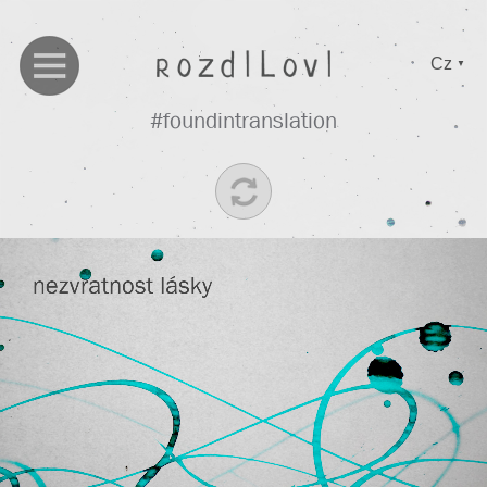
Cz
▼
#foundintranslation