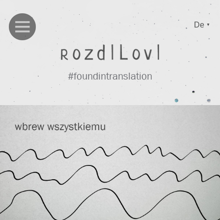
De
▼
#foundintranslation